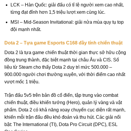
LCK – Hàn Quốc: giải đấu có tỉ lệ người xem cao nhất,
từng đạt đỉnh hơn 1,5 triệu lượt xem cùng lúc.
MSI – Mid-Season Invitational: giải nửa mùa quy tụ top
đội mạnh nhất.
Dota 2 – Tựa game Esports C168 đầy tính chiến thuật
Dota 2 là tựa game chiến thuật thời gian thực sở hữu cộng
đồng trung thành, đặc biệt mạnh tại châu Âu và CIS. Số
liệu từ Steam cho thấy Dota 2 duy trì mức 500.000 –
900.000 người chơi thường xuyên, với thời điểm cao nhất
vượt mốc 1 triệu.
Trận đấu 5v5 trên bản đồ cổ điển, tập trung vào combat
chiến thuật, điều khiển tướng (Hero), quản lý vàng và vật
phẩm. Dota 2 có khả năng xoay chuyển cục diện rất mạnh,
khiến mỗi trận đấu đều khó đoán và thu hút. Các giải nổi
bật: The International (TI), Dota Pro Circuit (DPC), ESL