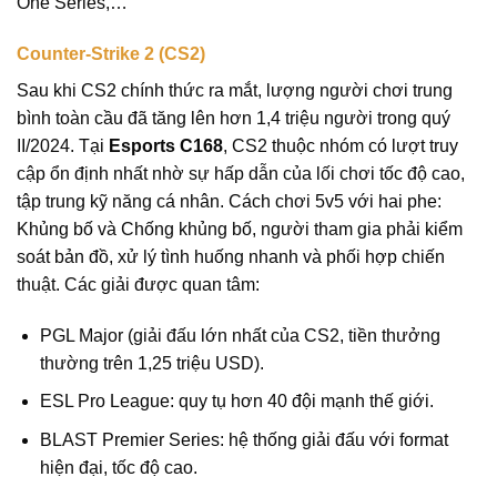
One Series,…
Counter-Strike 2 (CS2)
Sau khi CS2 chính thức ra mắt, lượng người chơi trung
bình toàn cầu đã tăng lên hơn 1,4 triệu người trong quý
II/2024. Tại
Esports C168
, CS2 thuộc nhóm có lượt truy
cập ổn định nhất nhờ sự hấp dẫn của lối chơi tốc độ cao,
tập trung kỹ năng cá nhân. Cách chơi 5v5 với hai phe:
Khủng bố và Chống khủng bố, người tham gia phải kiểm
soát bản đồ, xử lý tình huống nhanh và phối hợp chiến
thuật. Các giải được quan tâm:
PGL Major (giải đấu lớn nhất của CS2, tiền thưởng
thường trên 1,25 triệu USD).
ESL Pro League: quy tụ hơn 40 đội mạnh thế giới.
BLAST Premier Series: hệ thống giải đấu với format
hiện đại, tốc độ cao.